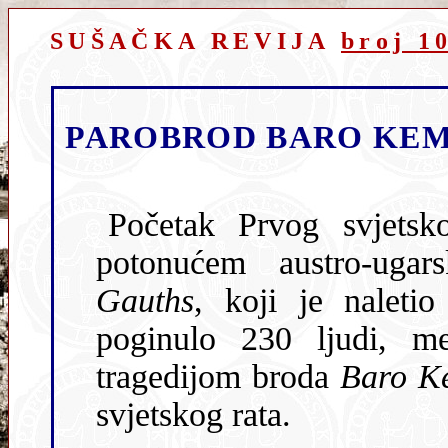
SUŠAČKA REVIJA
broj 1
PAROBROD BARO KEM
Početak Prvog svjetskog rata 1914. godin
potonućem austro-uga
Gauths
, koji je nalet
poginulo 230 ljudi, među njima puno žena i djece. S
tragedijom broda
Baro K
svjetskog rata.