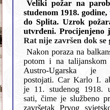
Veliki požar na par
studenom 1918. godine, tijekom plovidbe od Boke kotorske
do Splita. Uzrok požara i točan broj ž
Rat 
Nakon poraza na balkan
potom i na talijanskom 
Austro-Ugarska je prestala
postojati.
Car Karlo I. a
je 11. studenog 1918. u 11.00
sati, čime je
službeno p
završetak Prvog svje