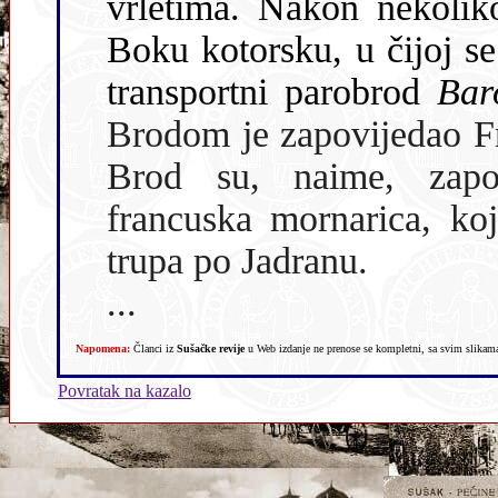
vrletima. Nakon nekoliko dan
Boku kotorsku, u čijoj se
transportni parobrod
Bar
Brodom je zapovijedao Francuz Atg
Brod su, naime, zapo
francuska mornarica, koj
trupa po Jadranu.
...
Napomena:
Članci iz
Sušačke revije
u Web izdanje ne prenose se kompletni, sa svim slikama,
Povratak na kazalo