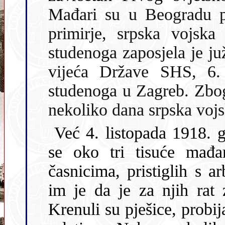
Mađari su u Beogradu potpisali
primirje, srpska vojska
studenoga zaposjela je južnu Ugarsku te, na poziv N
vijeća Države SHS, 6. studeno
studenoga u Zagreb. Zbog ta
nekoliko dana srpska vojs
Već 4. listopada 1918. godine 
se oko tri tisuće mađar
časnicima, pristiglih s 
im je da je za njih rat završio i da idu svojim domovima.
Krenuli su pješice, probijajući se po arbanaškim i 