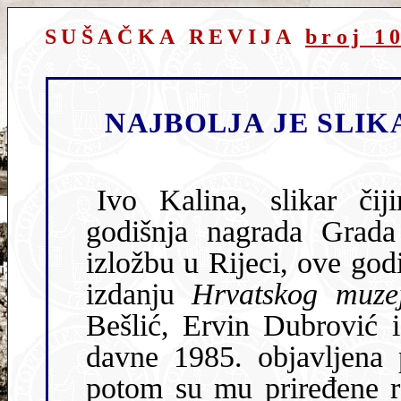
SUŠAČKA REVIJA
broj 1
NAJBOLJA JE SLIK
Ivo Kalina, slikar čijim je imenom nazvan
godišnja nagrada Grada Rije
izložbu u Rijeci, ove go
izdanju
Hrvatskog muze
Bešlić, Ervin Dubrović i Berislav Valušek). Iako mu je već
davne 1985. objavljena prva reprezentativna monografija, a
potom su mu priređene retrospektive u