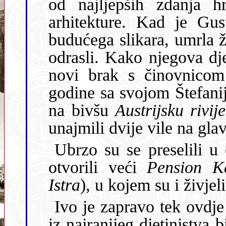
od najljepših zdanja hr
arhitekture. Kad je Gus
budućega slikara, umrla žena, njegovi su sinovi i kć
odrasli. Kako njegova djeca i rodb
novi brak s činovnicom 
godine sa svojom Štefani
na bivšu
Austrijsku rivij
unajmili dvije v
Ubrzo su se preselili u obližnju Opatiju, središte Rivijere, i
otvorili veći
Pension Ka
Istra
Ivo je zapravo tek ovdje ugledao svijet i prva su mu sjećan
iz najranijeg djetinjstva bila upravo opatij