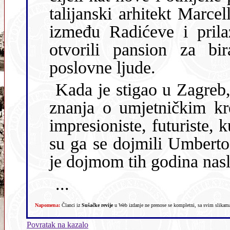
talijanski arhitekt Marcello Piacentini, na Trgu bana Jelačića,
između Radićeve i prilaza tržnici na Dolcu. Tu su odmah
otvorili pansion za birane goste, ug
poslovne ljude.
Kada je stigao u Zagreb,
znanja o umjetničkim kretanjima. U Opatiji je već upoznao
impresioniste, futuriste, kubiste i moderne umjetnike. Posebno
su ga se dojmili Umberto Boccioni i Mari
je dojmom tih godina nasli
...
Napomena:
Članci iz
Sušačke revije
u Web izdanje ne prenose se kompletni, sa svim slikama,
Povratak na kazalo