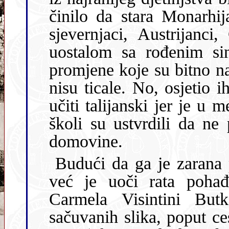
činilo da stara Monarhija još
sjevernjaci, Austrijanci
uostalom sa rođenim sin
promjene koje su bitno narušile stari svijet kao da ga se uopće
nisu ticale. No, osjetio ih je mali Ivo koji je morao pojač
učiti talijanski jer je u međuvremenu ovam
školi su ustvrdili da ne pozna
domovine.
Budući da ga je zarana počelo zaokupljati crtanje i slikanje,
već je uoči rata pohađao poduku
Carmela Visintini But
sačuvanih slika, poput ce