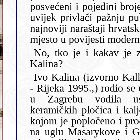
posvećeni i pojedini brojevi u
uvijek privlači pažnju pu
najnoviji naraštaji hrvats
mjesto u povijesti m
No, tko je i kakav je zapravo slikar Ivo
Kalina?
Ivo Kalina (izvorno Kal
- Rijeka 1995.,) rodio se u u obitelji k
u Zagrebu vodila us
keramičkih pločica i kaljevih peći Kallina,
kojom je popločeno i pro
na uglu Masarykove i Gundulićeve, jedno