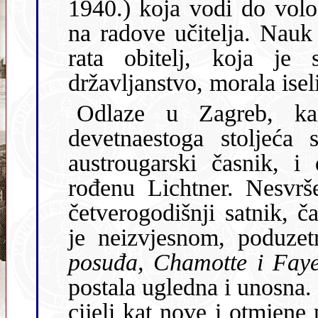
1940.) koja vodi do vološćanskog mandraća, jako podsjećaju
na radove učitelja. Nauk nije dugo potrajao jer je nastanko
rata obitelj, koja je sve do
državljanstvo, morala iseli
Odlaze u Zagreb, kamo je već s
devetnaestoga stoljeća 
austrougarski časnik, 
rođenu Lichtner. Nesvršeni je student arhitekture, trideset i
četverogodišnji satnik, časničku karijeru već 1873. zamijenio
posuđa, Chamotte i Fay
postala ugledna i unosna
cijeli kat nove i otmjene 