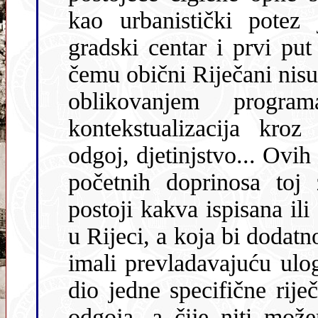
kao urbanistički potez 
gradski centar i prvi put
čemu obični Riječani nisu 
oblikovanjem progra
kontekstualizacija kroz
odgoj, djetinjstvo... Ovi
početnih doprinosa toj 
postoji kakva ispisana ili 
u Rijeci, a koja bi dodatno
imali prevladavajuću ul
dio jedne specifične riječ
odgoja, a čije niti mož