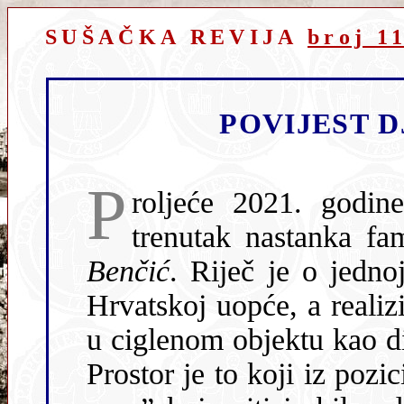
SUŠAČKA REVIJA
broj 1
POVIJEST D
P
roljeće 2021. godin
trenutak nastanka f
Benčić
. Riječ je o jedno
Hrvatskoj uopće, a realiz
u ciglenom objektu kao di
Prostor je to koji iz poz