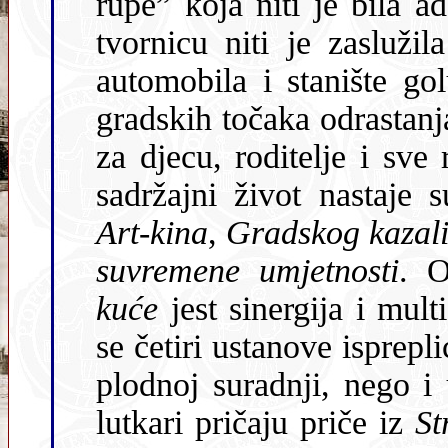
rupe” koja niti je bila a
tvornicu niti je zaslužil
automobila i stanište go
gradskih točaka odrastanj
za djecu, roditelje i sve
sadržajni život nastaje
Art-kina
,
Gradskog kazali
suvremene umjetnosti
. O
kuće
jest sinergija i mult
se četiri ustanove isprep
plodnoj suradnji, nego 
lutkari pričaju priče iz
St