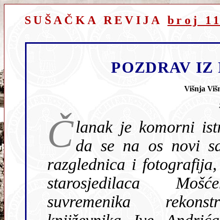
SUŠAČKA REVIJA
broj 1
POZDRAV IZ
Višnja Viš
Č
lanak je komorni ist
da se na os novi s
razglednica i fotografija,
starosjedilaca Mošć
suvremenika rekonst