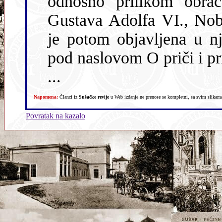
odnosno prilikom obraća
Gustava Adolfa VI., Nob
je potom objavljena u n
pod naslovom O priči i pr
...
Napomena:
Članci iz
Sušačke revije
u Web izdanje ne prenose se kompletni, sa svim slikama,
Povratak na kazalo