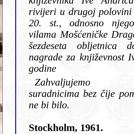
književnika Ive Andrića
rivijeri u drugoj polovin
20. st., odnosno njego
vilama Mošćeničke Drag
šezdeseta obljetnica d
nagrade za književnost I
godine
Zahvaljujemo do
suradnicima bez čije po
ne bi bilo.
Stockholm, 1961.