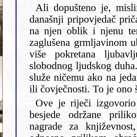
Ali dopušteno je, misli
današnji pripovjedač pri
na njen oblik i njenu t
zaglušena grmljavinom u
više pokretana ljubav
slobodnog ljudskog duha. 
služe ničemu ako na jedan
ili čovječnosti. To je ono 
Ove je riječi izgovori
besjede održane prili
nagrade za književnost