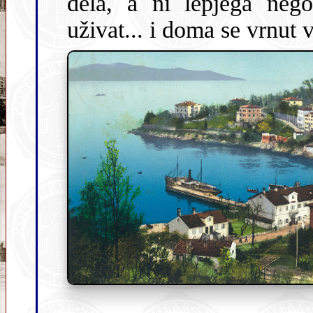
dela, a ni lepjega nego
uživat... i doma se vrnut v