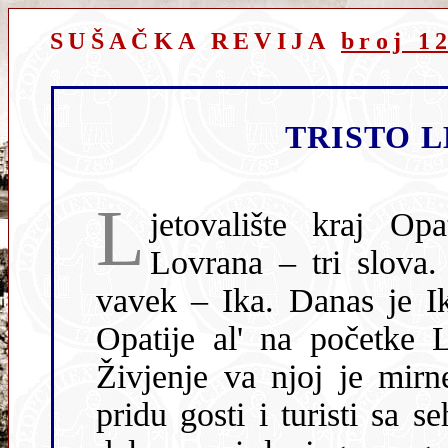
SUŠAČKA REVIJA
broj 1
TRISTO L
L
jetovalište kraj Opa
Lovrana – tri slova. 
vavek – Ika. Danas je Ik
Opatije al' na početke L
Živjenje va njoj je mirne
pridu gosti i turisti sa 