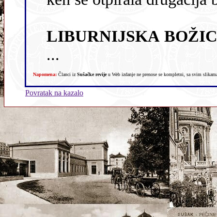
LIBURNIJSKA BOŽIC
...
Napomena:
Članci iz
Sušačke revije
u Web izdanje ne prenose se kompletni, sa svim slikama,
Povratak na kazalo