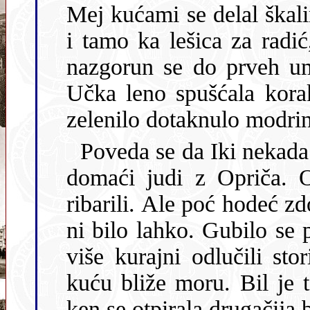
Mej kućami se delal škalin
i tamo ka lešica za radić
nazgorun se do prveh u
Učka leno spušćala kora
zelenilo dotaknulo modrin
Poveda se da Iki nekada n
domaći judi z Opriča. 
ribarili. Ale poć hodeć zd
ni bilo lahko. Gubilo se
više kurajni odlučili sto
kuću bliže moru. Bil je 
ken se otpirala drugačija