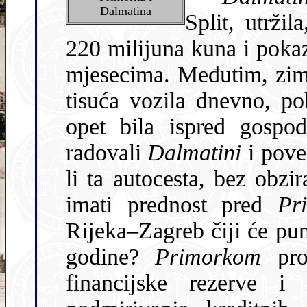
Dalmatina
Split, utrži
220 milĳuna kuna i pokaz
mjesecima. Međutim, zim
tisuća vozila dnevno, po
opet bila ispred gospod
radovali
Dalmatini
i povez
li ta autocesta, bez obzi
imati prednost pred
Pr
Rĳeka–Zagreb čĳi će puni 
godine?
Primorkom
pro
financĳske rezerve i