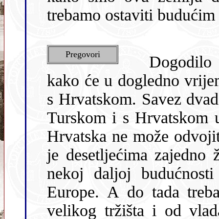
trebamo ostaviti budućim
Pregovori
Dogodilo se.
kako će u dogledno vrije
s Hrvatskom. Savez dvades
Turskom i s Hrvatskom u
Hrvatska ne može odvojiti
je desetljećima zajedno 
nekoj daljoj budućnosti
Europe. A do tada trebal
velikog tržišta i od vl