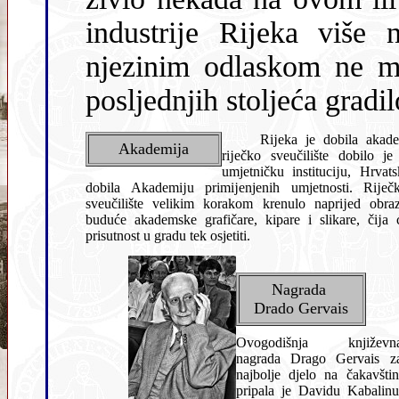
industrĳe Rĳeka više n
njezinim odlaskom ne mo
posljednjih stoljeća gradi
Rĳeka je dobila akad
Akademija
rĳečko sveučilište dobilo je
umjetničku institucĳu, Hrvats
dobila Akademĳu primĳenjenih umjetnosti. Rĳeč
sveučilište velikim korakom krenulo naprĳed obraz
buduće akademske grafičare, kipare i slikare, čĳa 
prisutnost u gradu tek osjetiti.
Nagrada
Drado Gervais
Ovogodišnja književn
nagrada Drago Gervais z
najbolje djelo na čakavštin
pripala je Davidu Kabalinu