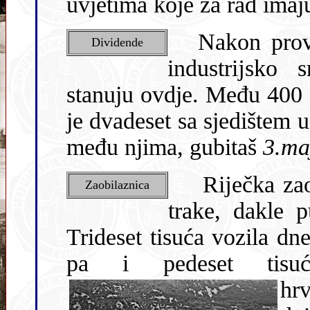
uvjetima koje za rad imaj
Nakon proved
Dividende
industrĳsko s
stanuju ovdje. Među 400 
je dvadeset sa sjedištem 
među njima, gubitaš
3.ma
Rĳečka zaobil
Zaobilaznica
trake, dakle p
Trideset tisuća vozila dn
pa i pedeset tisuć
hrv