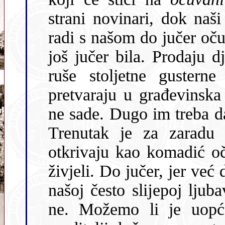
strani novinari, dok naši ispuštaju krikove zbog onog što 
radi s našom do jučer očuvanom obalo
još jučer bila. Prodaju djedov
ruše stoljetne gusterne
pretvaraju u građevinska
ne sade. Dugo im treba da narastu i da rode, a vremena nema.
Trenutak je za zaradu sada kada nas E
otkrivaju kao komadić oču
živjeli. Do jučer, jer već 
našoj često slĳepoj ljuba
ne. Možemo li je uopće sačuvati lĳepom kada bespravni