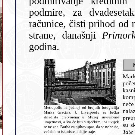
podmirivanje kreditni
podmire, za dvadeseta
računice, čisti prihod od
strane, današnji
Primork
godina.
Mark
poče
kasn
komp
neće
Metropolis na jednoj od brojnih fotografija
nala
Marka Gracina. U Liverpoolu su lučka
preu
skladišta pretvorena u Muzej suvremene
umjetnosti, a što će biti s riječkim, još uvijek
su s
se ne zna. Borba za njihov spas, da se ne sruše,
Tate
već dobro iskoriste, i dalje traje.