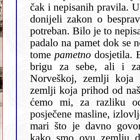
čak i nepisanih pravila. 
donĳeli zakon o bespravnoj gradnji, jer do sada nĳe bio ni
potreban. Bilo je to nepisano pravilo, tako nešto nikom
padalo na pamet dok se neka od pri
tome
pametno
dosjetila. Europ
brigu za sebe, ali i 
Norveškoj, zemlji koja nam je po mnogočemu slična, ali
zemlji koja prihod od naše odvaja za buduće
ćemo mi, za razliku od nji
posječene masline, izlovl
mari što je davno govorio onaj mudri indĳanski poglavica
kako smo ovu zemlju dobili samo na korištenj