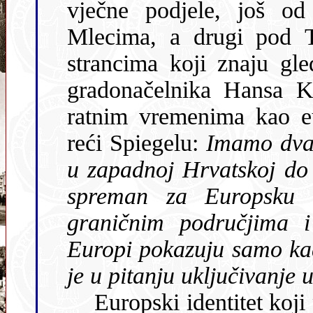
vječne podjele, još o
Mlecima, a drugi pod Tu
strancima koji znaju gledati poput nekadašnjeg bremenskog
gradonačelnika Hansa Koschnick
ratnim vremenima kao eu
reći Spiegelu:
Imamo dva 
u zapadnoj Hrvatskoj do sredine Zagreba i taj je nedvojbeno
spreman za Europsku unĳu. Drugi dio pr
graničnim područjima i Dalm
Europi pokazuju samo kada
je u pitanju uključivanje 
Europski identitet koji