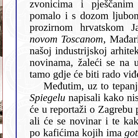
zvonicima i pješčanim
pomalo i s dozom ljubomo
prozirnom hrva
novom Toscanom
, Mađari se dive lučkim skladi
našoj industrĳskoj arhitekturi u Rĳe
novinama, žaleći se na uslu
tamo gdje će biti rado vi
Međutim, uz to tepanje 
Spiegelu
napisali kako ni
će u reportaži o Zagrebu pohvalno pisati o šarmu starog grada,
ali će se novinar i te kako začuditi cjelodnevnom ljenčarenju
po kafićima kojih ima