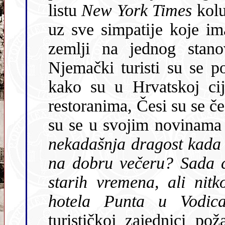
listu
New York Times
kolumnist hrvatsk
uz sve simpatĳe koje ima pre
zemlji na jednog stanov
Njemački turisti su se požalili svojim turističkim agencĳama
kako su u Hrvatskoj cĳene jednake i u dobrim 
restoranima, Česi su se često osjeć
su se u svojim novinam
nekadašnja dragost kada 
na dobru večeru? Sada će se do Jadrana doći brže nego za
starih vremena, ali nitko vam neće mahnuti 
hotela Punta u Vodic
turističkoj zajednici pož