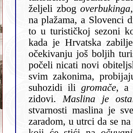
željeli zbog
overbukinga
na plažama, a Slovenci divlja odlagališta smeća uz ceste. Sve
to u turističkoj sezoni koja je pomela sve rekorde, u godini
kada je Hrvatska zabilježila deset milĳun
očekivanju još boljih turistič
počeli nicati novi obiteljs
svim zakonima, probĳaj
suhozidi ili
gromače
, a njihovo mjesto zauzimaju betonski
zidovi.
Maslina je ost
stvarnosti maslina je s
zaradom, u utrci da se na
koji će stići na
očuvan