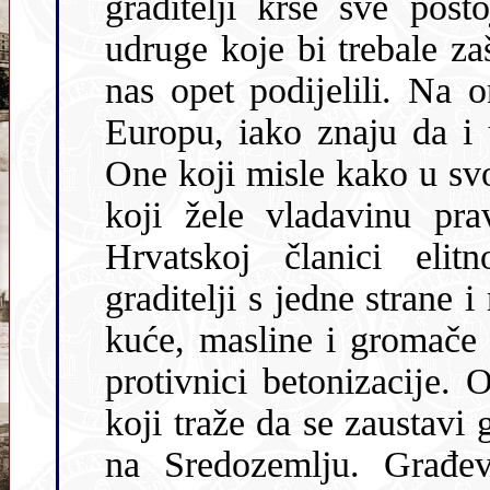
graditelji krše sve postojeće zakon
udruge koje bi trebale zaštiti
nas opet podĳelili. Na o
Europu, iako znaju da i u toj Europi ne teče med i mlĳeko.
One koji misle kako u svojoj zemlji mogu činiti što hoće i one
koji žele vladavinu prava i u Hrvatskoj 
Hrvatskoj članici elitnog 
graditelji s jedne strane 
kuće, masline i gromače
protivnici betonizacĳe. Oni koji su za legalizacĳu Vira i oni
koji traže da se zaustavi gradnja što unakazuje najljepšu obalu
na Sredozemlju. Građevinski lobĳi 