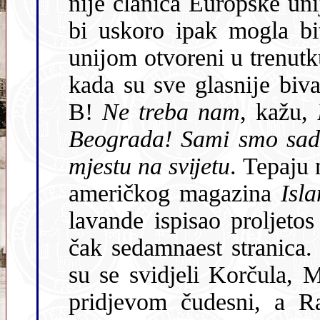
nĳe članica Europske unĳe kao što to 
bi uskoro ipak mogla biti. I
unĳom otvoreni u trenutk
kada su sve glasnĳe bivale poruke kako nam ne treba četvrti
B!
Ne treba nam
, kažu,
Beograda! Sami smo sad
mjestu na svĳetu
. Tepaju nam, dod
američkog magazina
Isl
lavande ispisao proljet
čak sedamnaest stranica.
su se svidjeli Korčula, Mljet i Brač, ali je i Brĳune počastio
pridjevom čudesni, a Rab ga se više ne