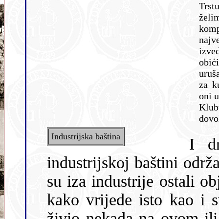
Trst
želi
komp
najv
izve
obić
uruš
za k
oni u
Klub
dovo
Industrijska baština
I d
industrĳskoj baštini održ
su iza industrĳe ostali ob
kako vrĳede isto kao i s
živio nekada na ovom il