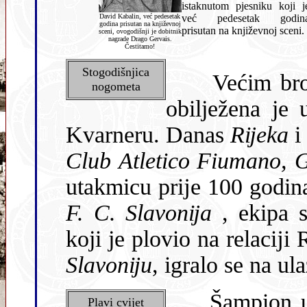
istaknutom pjesniku koji j
David Kabalin, već pedesetak
već pedesetak godin
godina prisutan na književnoj
prisutan na književnoj sceni
.
sceni, ovogodišnji je dobitnik
nagrade Drago Gervais.
Čestitamo!
Stogodišnjica
Većim brojem
nogometa
obilježena je 
Kvarneru. Danas
Rĳeka
i
Club Atletico Fiumano, G
utakmicu prĳe 100 godina
F. C. Slavonĳa
, ekipa s
koji je plovio na relacĳi
Slavonĳu
, igralo se na ul
Šampion uređe
Plavi cvijet