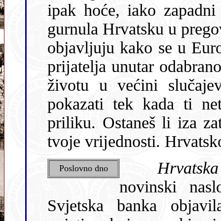
ipak hoće, iako zapadni
gurnula Hrvatsku u prego
objavljuju kako se u Eur
prĳatelja unutar odabran
životu u većini slučaj
pokazati tek kada ti ne
priliku. Ostaneš li iza z
tvoje vrĳednosti. Hrvatsko
Hrvatska
Poslovno dno
novinski nasl
Svjetska banka objavil