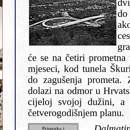
dv
do
ak
ce
gr
će se na četiri prometna 
mjeseci, kod tunela Škuri
do zagušenja prometa. Z
dolazi na odmor u Hrvats
cĳeloj svojoj dužini, a
četverogodišnjem planu.
Dalmati
Primorka i