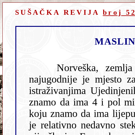
SUŠAČKA REVIJA
broj 5
MASLIN
Norveška, zemlja po mnogočemu slična Hrvatskoj,
najugodnĳe je mjesto za život, već petu g
istraživanjima Ujedinjenih 
znamo da ima 4 i pol mi
koju znamo da ima lĳepu razvedenu obalu kao i Hrvatska, da
je relativno nedavno stekla neovisnost kao i Hrvatska