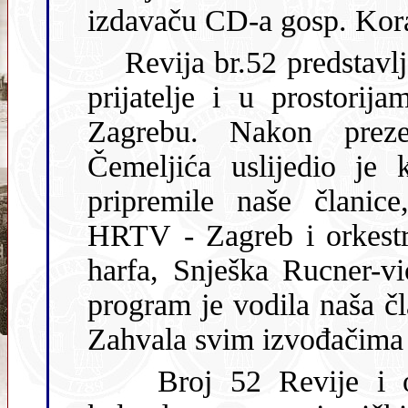
izdavaču CD-a gosp. Kora
Revija br.52 predstavljena je 10. prosinca za naše članove i
prijatelje i u prostorijama Društva hrvatskih književnika u
Zagrebu. Nakon prezentacije glavnog 
Čemeljića uslijedio je 
pripremile naše članice
HRTV - Zagreb i orkestra Zagrebačke opere: Marija Mlinar-
harfa, Snješka Rucner-violončelo i Ester 
program je vodila naša član
Zahvala svim izvođačima i
Broj 52 Revije i ove je godine obogaćen prelijepim