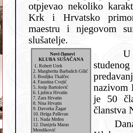
otpjevao nekoliko karakterističnih melodija vezanih za otok
Krk i Hrvatsko primorje. Ovom pri
maestru i njegovom sur
slušatelje.
U organizaciji Nove generacije 22.
Novi članovi
KLUBA SUŠAČANA
studeno
1. Robert Urek
2. Margherita Barbalich Gilić
predava
3. Bosiljka Tkalčec
4. Faustina Cvejić
nazivom Lokal
5. Josip Bartolović
6. Ljubica Hrvatin
je 50 čl
7. Zara Hrvatin
8. Nisa Hrvatin
9. Davorka Žagar
10. Helga Paškvan
11. Nada Mrđen
Dana 29. studenog, također u prostoru
12. Danĳela Maras
Mendiković