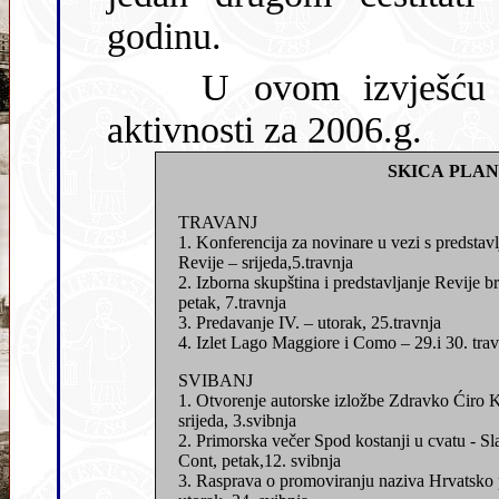
godinu.
U ovom izvješću upoznajemo vas sa skicom plana
aktivnosti za 2006.g.
SKICA PLAN
TRAVANJ
1. Konferencija za novinare u vezi s predstav
Revije – srijeda,5.travnja
2. Izborna skupština i predstavljanje Revije b
petak, 7.travnja
3. Predavanje IV. – utorak, 25.travnja
4. Izlet Lago Maggiore i Como – 29.i 30. trav
SVIBANJ
1. Otvorenje autorske izložbe Zdravko Ćiro 
srijeda, 3.svibnja
2. Primorska večer Spod kostanji u cvatu - Sl
Cont, petak,12. svibnja
3. Rasprava o promoviranju naziva Hrvatsko 