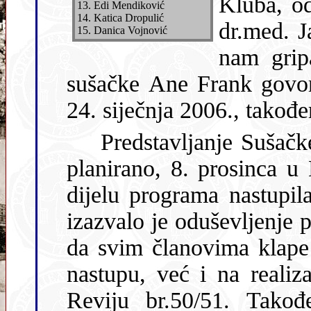
Kluba, održ
13. Edi Mendiković
14. Katica Dropulić
dr.med. J
15. Danica Vojnović
nam gripa. O D
sušačke Ane Frank govori
24. siječnja 2006., takođ
Predstavljanje Sušačke revije br. 52. održano je, kako je i
planirano, 8. prosinca u HKD-u. na Sušaku. U umjetničkom
dijelu programa nastupila je klapa Nevera
izazvalo je oduševljenje prepunog g
da svim članovima klap
nastupu, već i na realiz
Reviju br.50/51. Također zahvalu izražavamo uredniku i