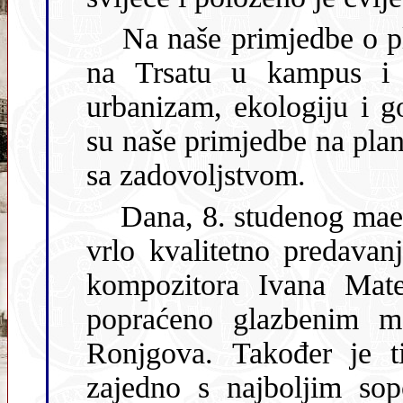
Na naše primjedbe o planu uređenja područja bivše vojarne
na Trsatu u kampus i KBC, Gradska uprava za razvoj
urbanizam, ekologiju i gospoda
su naše primjedbe na plan
sa zadovoljstvom.
Dana, 8. studenog maestro Dušan Prašelj održao je u Klubu
vrlo kvalitetno predavanje povodom 125. godišnjice rođenja
kompozitora Ivana Matetića Ronjgova. Predavan
popraćeno glazbenim moto
Ronjgova. Također je ti
zajedno s najboljim sopcem otoka Krka, gosp. Pavičićem,