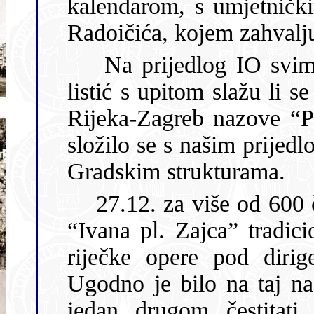
kalendarom, s umjetničkim slikama akademskog slikar
Na prijedlog IO svim članovima Kluba poslan je anketni
listić s upitom slažu li se s našim prijedlogom da se autocesta
Rijeka-Zagreb nazove “Primorka”. Više od
složilo se s našim prijedlogom k
Gradskim strukturama.
27.12. za više od 600 članova Kluba organiziran je u HNK
“Ivana pl. Zajca” tradicionalni novogodišnji koncert orkestra
riječke opere pod dirigentskom palicom 
Ugodno je bilo na taj način o
jedan drugom čestitat