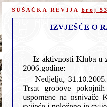
SUŠAČKA REVIJA
broj 5
IZVJEŠĆE O 
Iz aktivnosti Kluba u zadnjem kvartalu 2005.g. i početkom
2006.godine:
Nedjelju, 31.10.2005.g. članovi IO posjetili su na groblju
Trsat grobove pokojnih članova IO Kluba. Evocirane su
uspomene na osnivače Kluba i ostale 
svijeće i položeno je cvij