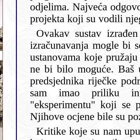
odjelima. Najveća odgovor
projekta koji su
Ovakav sustav izrađen je samo za 
izračunavanja mogle bi se prim
ustanovama koje pružaju
ne bi bilo moguće. Baš u to vrijeme obnašao sam i dužnost
predsjednika riječke podružnice Zbora liječnika Hrvatske, pa
sam imao priliku informir
"eksperimentu" koji se 
Njihove ocjene bile s
Kritike koje su nam uputili pokazale su da i među b