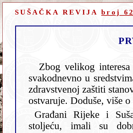
SUŠAČKA REVIJA
broj 6
PR
Zbog velikog interesa građana i u prošlosti i danas skor
svakodnevno u sredstvima javnog informiranja
zdravstvenoj zaštiti stanovništva i o zdravstv
Građani Rijeke i Sušaka, govor
stoljeću, imali su dob