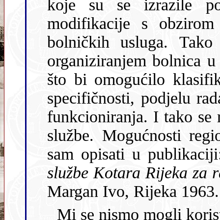
koje su se izrazile pozit
modifikacije s obzirom 
bolničkih usluga. Tako nam se je nametnula potreba za
organiziranjem bolnica u neko udruženje na određ
što bi omogućilo klasifikaciju boln
specifičnosti, podjelu rada 
funkcioniranja. I tako se 
službe. Mogućnosti regi
sam opisati u publikac
s
Margan Ivo, Rijeka 1963.
Mi se nismo mogli koristiti, npr., britanskim tipom r