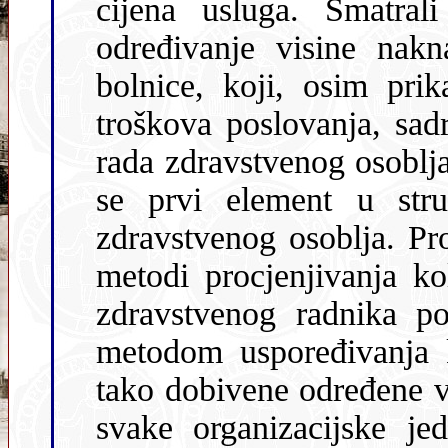
cijena usluga. Smatral
određivanje visine nakn
bolnice, koji, osim prikazanih troškova materijala i drugih
troškova poslovanja, sadrži još i procjenu ob
rada zdravstvenog osoblja. U središ
se prvi element u stru
zdravstvenog osoblja. Pr
metodi procjenjivanja količine uloženog rada svakog profila
zdravstvenog radnika posebno. Matematskim korektivima i
metodom uspoređivanja kontrolirana 
tako dobivene određene vrij
svake organizacijske jed