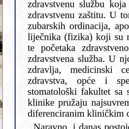
zdravstvenu službu koja
zdravstvenu zaštitu. U tom periodu, od privatnih liječničkih i
zubarskih ordinacija, apoteka i pojedinih sanator
liječnika (fizika) koji su rješavali javno-zdra
te početaka zdravstvenog os
zdravstvena služba. U nj
zdravlja, medicinski c
zdravstva, opće i specijalne bolnice, a medicinski i
stomatološki fakultet sa svojim kli
klinike pružaju najsuvre
diferenciranim kliničkim c
Naravno, i danas postoje problemi, ali drukčiji od prijašn