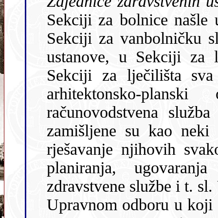
Zajednice zdravstvenih 
Sekciji za bolnice našle
Sekciji za vanbolničku s
ustanove, u Sekciji za ljekarničku službu sve ljekarne i u
Sekciji za lječilišta sva lječilišta. U Zajednici je osnov
arhitektonsko-planski odjel, p
računovodstvena služba 
zamišljene su kao neki 
rješavanje njihovih svakodnevih problema i pomaganje kod
planiranja, ugovaranja zdravstvene
zdravstvene službe i t. sl. Upra
Upravnom odboru u koji s