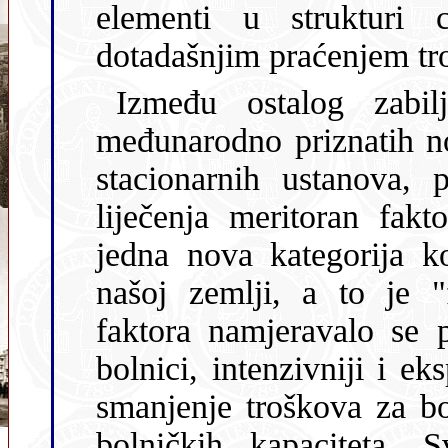
elementi u strukturi cijene bili su poznati uglavnom
dotadašnjim praćenjem tr
Između ostalog zabilježeno je: "Pol
međunarodno priznatih normi za 
stacionarnih ustanova, 
liječenja meritoran fakt
jedna nova kategorija koja se do sada nije primjenjivala u
našoj zemlji, a to je "faktor stimulacije". 
faktora namjeravalo se postići
bolnici, intenzivniji i ek
smanjenje troškova za bol
bolničkih kapaciteta. Sve to pod pretpostavkom da će