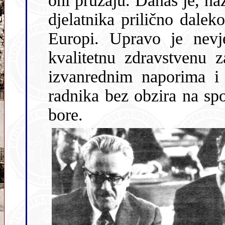
oni pružaju. Danas je, nažalost, eko
djelatnika prilično daleko od 
Europi. Upravo je nev
kvalitetnu zdravstvenu zaštitu. Imamo je samo zahvaljujući
izvanrednim naporima i nesebičnom zalaganju zdravstveni
radnika bez obzira na spomenute 
bore.