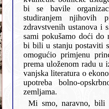
bi se bavile organizac
studiranjem njihovih problema, ekonomikom poslovanja
zdravstvenih ustanova i sl. Nije nam pre
sami pokušamo doći do nek
bi bili u stanju postaviti
omogućio primjenu princ
prema uloženom radu u izvršenim uslugama. Tim više što je i
vanjska literatura o ekonomici u zdravstvu bila v
upotreba bolno-opskrbno
zemljama.
Mi smo, naravno, bili u kontaktu s ne