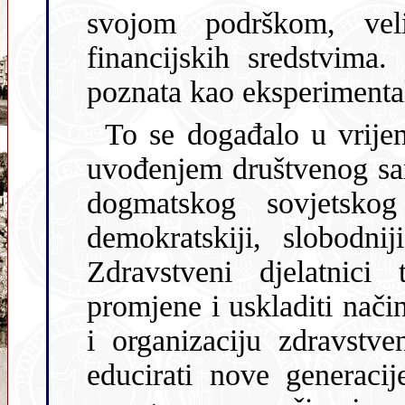
svojom podrškom, vel
financijskih sredstvima. Tako je bolnica u Sušaku postala
To se događalo u vrijeme kada se u bivš
uvođenjem društvenog samouprav
dogmatskog sovjetskog 
demokratskiji, slobodni
Zdravstveni djelatnici toga doba nastojali su prihvatiti
promjene i uskladiti način svoga rada, odnosno 
i organizaciju zdravstvene slu
educirati nove generaci