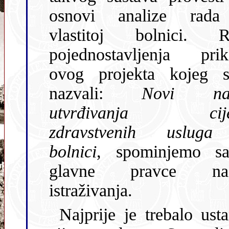
osnovi analize rad
vlastitoj bolnici. R
pojednostavljenja prik
ovog projekta kojeg 
nazvali:
Novi na
utvrđivanja cije
zdravstvenih uslug
bolnici
, spominjemo s
glavne pravce našeg
istraživanja.
Najprije je trebalo ustanoviti iz kojih se