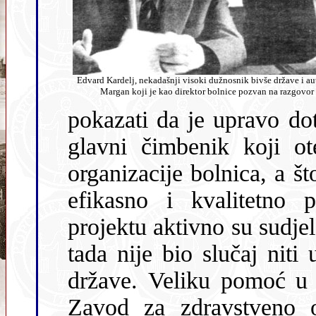
Edvard Kardelj, nekadašnji visoki dužnosnik bivše države i autor teksta dr. Ivan
Margan koji je kao direktor bo
pokazati da je upravo dotadašnje financiranje bolničke službe
glavni čimbenik koji otežava potrebne promje
organizacije bolnica, a što, opet, izr
efikasno i kvalitetno 
projektu aktivno su sudjel
tada nije bio slučaj niti u jednoj zdravstvenoj ustanovi bivše
države. Veliku pomoć u provođenju tog projekta pružio je 
Zavod za zdravstveno osiguran