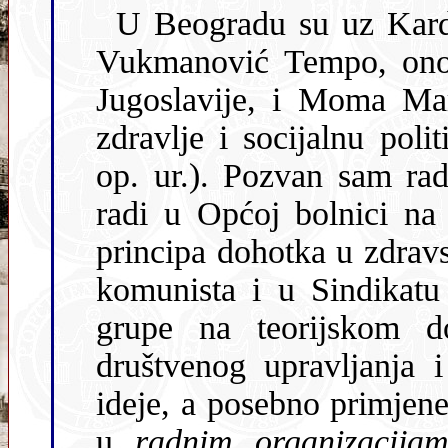
U Beogradu su uz Kardelja na tom raz
Vukmanović Tempo, onodobni
Jugoslavije, i Moma Mar
zdravlje i socijalnu politiku (jugoslavenski ministar zdravlja,
op. ur.). Pozvan sam radi objašnjenja o kakvom se proj
radi u Općoj bolnici na Sušaku i 
principa dohotka u zdravs
komunista i u Sindikatu
grupe na teorijskom dograđivanju socijalističkih principa
društvenog upravljanja i samoupravljanja, pa su pratili 
ideje, a posebno primjene ideja koje 
u
radnim organizacija