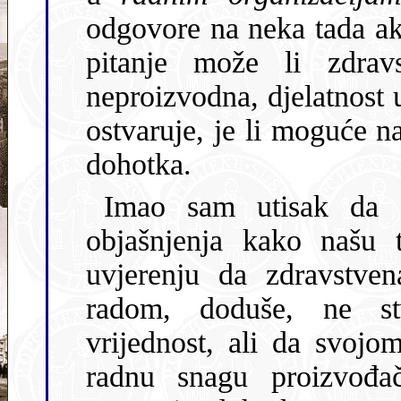
odgovore na neka tada akt
pitanje može li zdravstvena služba kao društvena, ali
neproizvodna, djelatnost uopće ostvarivati dohodak
ostvaruje, je li moguće na njeno pos
dohotka.
Imao sam utisak da su se složi
objašnjenja kako našu t
uvjerenju da zdravstve
radom, doduše, ne stvara dohodak kao novostvorenu
vrijednost, ali da svojom specifičnom 
radnu snagu proizvođač