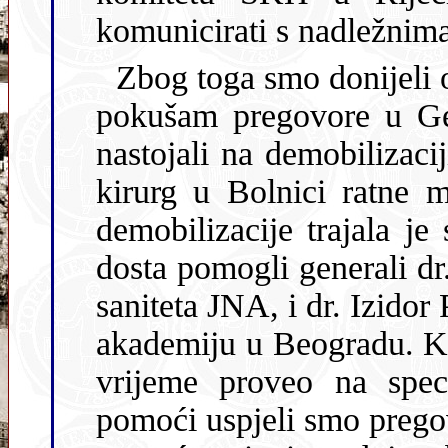
komunicirati s nadležnima
Zbog toga smo donijeli odluku da kao ravna
pokušam pregovore u Gener
nastojali na demobilizaci
kirurg u Bolnici ratne mornarice u Puli. Procedura njegove
demobilizacije trajala je skoro dvije godine. U tome su nam
dosta pomogli generali dr. Herbert Kr
saniteta JNA, i dr. Izidor Papo, koj
akademiju u Beogradu. Ko
vrijeme proveo na speci
pomoći uspjeli smo pregovarati s vojnim nadležnim osobama o