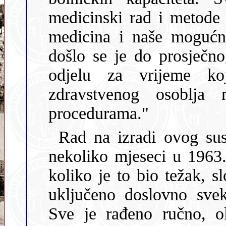
medicinski rad i metode liječenja osigurati 
medicina i naše mogućnosti p
došlo se je do prosječn
odjelu za vrijeme kojih traje pojačani intezitet rada
zdravstvenog osoblja na dijagnostičkim i tera
procedurama."
Rad na izradi ovog sustava trajao je c
nekoliko mjeseci u 1963. Ova
koliko je to bio težak, s
uključeno doslovno svek
Sve je rađeno ručno, olovkom i satom-štopericom u ruci.