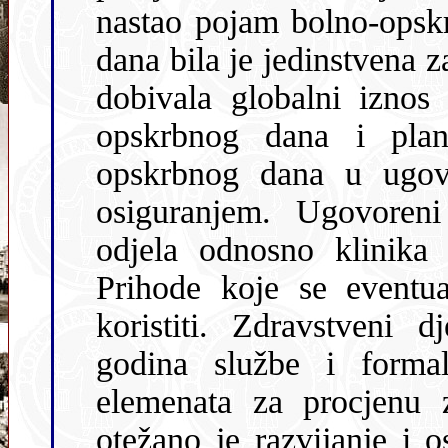
nastao pojam bolno-opsk
dana bila je jedinstvena za sve odjele jedne bolnice. Bolnica je
dobivala globalni iznos na temelju prosječne cijen
opskrbnog dana i planom 
opskrbnog dana u ugov
osiguranjem. Ugovoreni sadržaj rada pojedinih bolničkih
odjela odnosno klinika više je bio f
Prihode koje se eventua
koristiti. Zdravstveni 
godina službe i formalne školske kvalifikacije, a nema
elemenata za procjenu zalaganja na
otežano je razvijanje i osvajan