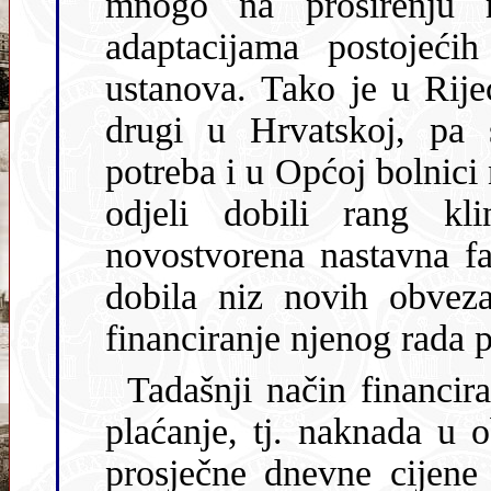
mnogo na proširenju medicinskih obrazovnih kapaciteta
adaptacijama postojećih i izgradnjom novih zdrav
ustanova. Tako je u Rijeci osno
drugi u Hrvatskoj, pa 
potreba i u Općoj bolnici na Sušaku iste 1962. godine svi njeni
odjeli dobili rang klinike Medicinskog fakulteta. Kao
novostvorena nastavna faza Medicins
dobila niz novih obveza
financiranje njenog rada 
Tadašnji način financiranja bolničke službe bilo je
plaćanje, tj. naknada u obliku paušala
prosječne dnevne cijene 