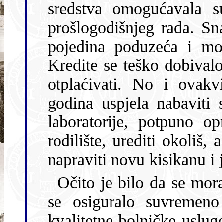
sredstva omogućavala su standardni rad na osnovi c
prošlogodišnjeg rada. Snalazili sm
pojedina poduzeća i mo
Kredite se teško dobivalo
otplaćivati. No i ovakvim snalaženjem bolnica je baš tih
godina uspjela nabaviti suvremenu oprem
laboratorije, potpuno opremiti r
rodilište, urediti okoliš, asfa
napraviti novu kisikanu i 
Očito je bilo da se mora promijeniti način financiranja d
se osiguralo suvremeno funkcionir
kvalitetne bolničke usluge. 