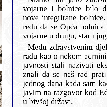
vojarne i bolnice bilo dov
nove integrirane bolnice.
redu da se Opća bolnica u Rijeci seli iz jedne stare austrijske
vojarne 
Među zdravstvenim djelatnicima počelo se 
radu kao o nekom administra
javnosti stali nazivati 
znali da se naš rad prati sve do Federacije. To smo doznali
jednog dana kada sam kao ravnatelj bolnice dobio poziv d
javim na razgovor kod Edvarda Karde
u bivšoj državi.