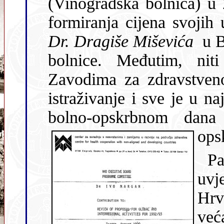
(Vinogradska bolnica) u Zagrebu najavila promjene u načinu
Dr. Dragiše Miševića
u Beogr
bolnice. Međutim, niti
Zavodima za zdravstveno
istraživanje i sve je u najboljem slučaju završilo na uvođenju
bolno-opskrbnom dana za sva
ops
Pa
uvj
Hrv
već