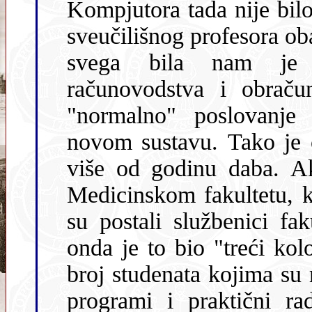
Kompjutora tada nije bilo. Svi članovi k
sveučilišnog profesora obavili
svega bila nam je o
računovodstva i obračuna po bolno-opskrbnom danu kao
"normalno" poslovanje i paralelno 
novom sustavu. Tako je cije
više od godinu daba. A
Medicinskom fakultetu, koji je liječnike podijelio na one koji
su postali službenici fakulteta i one koji su ostali bolnički,
onda je to bio "treći kolosijek". Pogotovo ako
broj studenata kojima su morali bi
programi i praktični ra