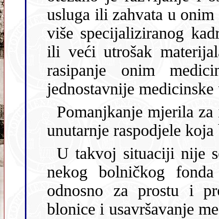
usluga ili zahvata u onim
više specijaliziranog kad
ili veći utrošak materijala. Ujedno omogućava neopravdano
rasipanje onim medicinskim djelatnostima 
jednostavnije medicinske 
Pomanjkanje mjerila za izvršeni rad dovodi 
U takvoj situaciji nije se moglo niti pomišl
nekog bolničkog fonda za amo
odnosno za prostu i pro
blonice i usavršavanje medicinskih usluga stagnirali. Dobivena