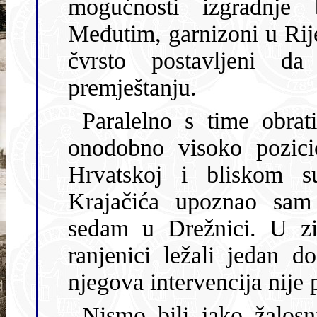
mogućnosti izgradnje bolničkog kom
Međutim, garnizoni u Rijeci, Puli
čvrsto postavljeni d
premještanju.
Paralelno s time obratio sam se i Iv
onodobno visoko pozici
Hrvatskoj i bliskom su
Krajačića upoznao sam u Vojno-partizanskoj boln
sedam u Drežnici. U zimi 
ranjenici ležali jedan 
njegova intervencija n
Nismo bili jako žalosni zbog toga je