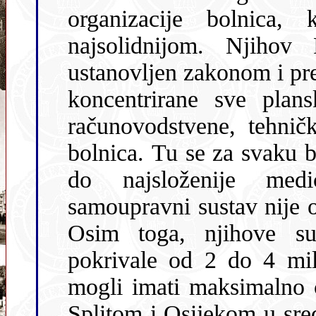
organizacije bolnica, ko
najsolidnijom. Njihov
ustanovljen zakonom i predstavljao je instituciju u kojoj su bile
koncentrirane sve planske, projektantske, knjigovodstvene,
računovodstvene, tehničke i pravne služ
bolnica. Tu se za svaku bolni
do najsloženije medi
samoupravni sustav nije omogućavao takva zakonska rješenja.
Osim toga, njihove su regionalne b
pokrivale od 2 do 4 mil
mogli imati maksimalno č
Splitom i Osijekom u sredini, i to još relativno male. Tu su se