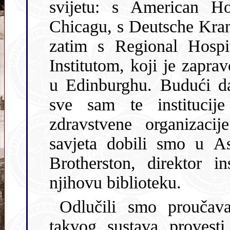
svijetu: s American Hos
Chicagu, s Deutsche Kran
zatim s Regional Hospital Board u Londonu, te s Asher
Institutom, koji je zapravo Zavod za jav
u Edinburghu. Budući da nis
sve sam te institucije
zdravstvene organizacije (SZO). Najviše razumijevanja i
savjeta dobili smo u Asher Intitutu gdje nam j
Brotherston, direktor instituta, da
njihovu biblioteku.
Odlučili smo proučava
takvog sustava provesti na