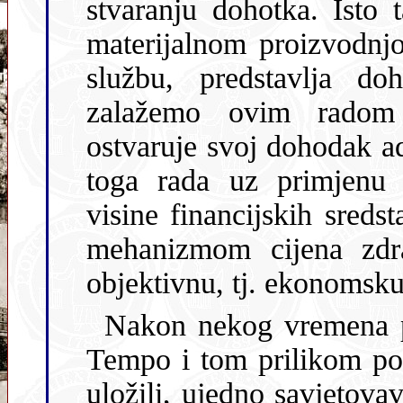
stvaranju dohotka. Isto
materijalnom proizvodnjom koji društvo daje za zdravstvenu
službu, predstavlja dohodak zdravstvene s
zalažemo ovim radom 
ostvaruje svoj dohodak a
toga rada uz primjenu objektivnih mjerila za određivanje
visine financijskih sredstava, a to se može posti
mehanizmom cijena zdravstv
objektivnu, tj. ekonomsku
Nakon nekog vremena pozvao me je
Tempo i tom prilikom pohva
uložili, ujedno savjetovavš