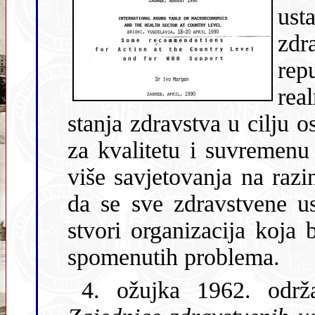
us
zdravstven
rep
realni uv
stanja zdravstva u cilju ospo
za kvalitetu i suvremenu
više savjetovanja na razini Republike i na koncu dogovoreno
da se sve zdravstvene ustanove udruže na nivou Hrvatske i
stvori organizacija koja bi mogla p
spomenutih problema.