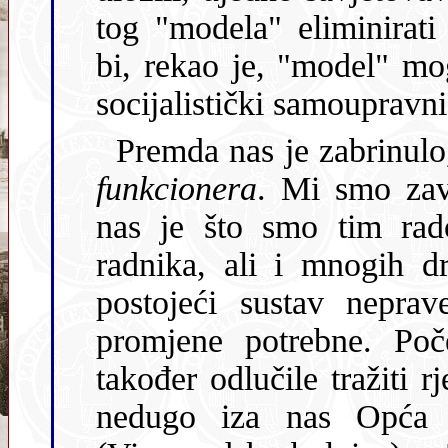
tog "modela" eliminirati elemente tržišne ekonomije. Ovako
bi, rekao je, "model" mogao izgledati nedorađen za postojeći
funkcionera
. Mi smo završili i p
nas je što smo tim rado
radnika, ali i mnogih dr
postojeći sustav nepravedan za zdravstvo uopće i da su
promjene potrebne. Počele su se
također odlučile tražiti rj
nedugo iza nas Opća