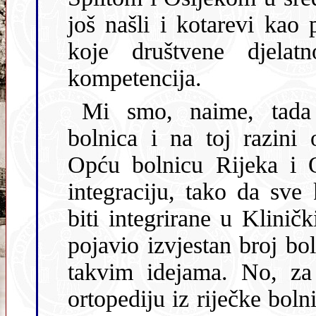
još našli i kotarevi kao protivnici ideje o regionalizaciji bilo
koje društvene djelatnosti boj
kompetencija.
Mi smo, naime, tada predlagali reg
bolnica i na toj razini organ
Opću bolnicu Rijeka i 
integraciju, tako da sve
biti integrirane u Klinički bolnički centar. Opet se, međutim,
pojavio izvjestan broj bolničkih liječnika koji se 
takvim idejama. No, za početak 
ortopediju iz riječke bolnice u