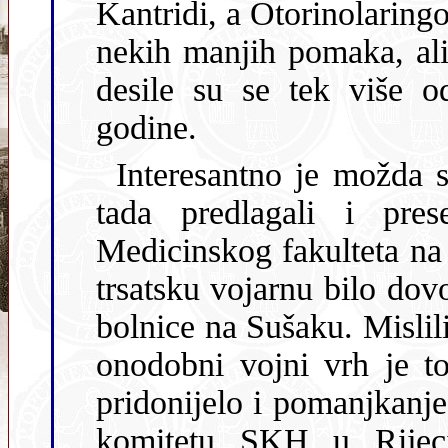
Kantridi, a Otorinolaringo
nekih manjih pomaka, ali
desile su se tek više od dvadeset godina kasije, tj. 1984.
godine.
Interesantno je možda spomenuti da smo 
tada predlagali i pre
Medicinskog fakulteta na 
trsatsku vojarnu bilo dovoljno prostora između vojarne i Opće
bolnice na Sušaku. Mislili smo naravno, i na samu vojarnu, no
onodobni vojni vrh je to kategorički odbio. Možda je t
pridonijelo i pomanjkanje prave vol
komitetu SKH u Rijec