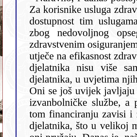
Za korisnike usluga zdravstvene službe
dostupnost tim uslugam
zbog nedovoljnog opseg
zdravstvenim osiguranjem. Prirodno, jedno i drugo nepovoljno
utječe na efikasnost zdravstvene službe. Problemi zdravstvenih
djelatnika nisu više samo u opre
djelatnika, u uvjetima njihova 
Oni se još uvijek javljaju
izvanbolničke službe, a 
tom financiranju zavisi i životni i radni standard zdravstvenih
djelatnika, što u velikoj mjeri utječe i na kvalitetu u