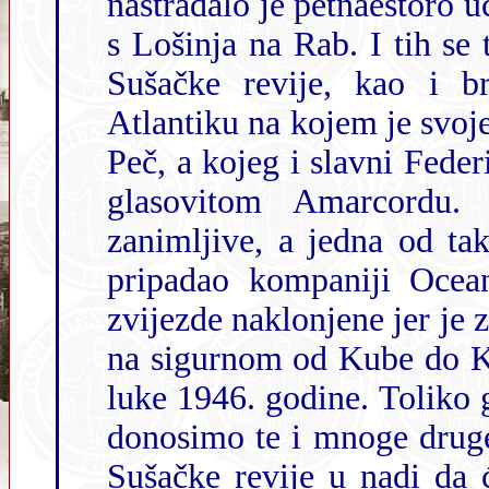
nastradalo je petnaestoro 
s Lošinja na Rab. I tih se
Sušačke revije, kao i broda Rex, nekoć najbržeg broda na
Atlantiku na kojem je svojevremeno plovio i naš sugrađanin Maks
Peč, a kojeg i slavni Federico Fellini spominje (Rex, a ne
glasovitom Amarcordu. Brodske pri
zanimljive, a jedna od takvi
pripadao kompaniji Ocea
zvijezde naklonjene jer je za vrijeme Drugog svjetskog rata plovio
na sigurnom od Kube do Kanade, da bi stradao nadomak matične
luke 1946. godine. Toliko godina kasnije mi u našoj matičnoj luci
donosimo te i mnoge druge priče (njih 25 ukupno)
Sušačke revije u nadi da će Vam biti zaniml