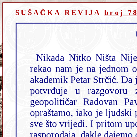
SUŠAČKA REVIJA
broj 7
Nikada Nitko Ništa Nije Naučio (5N) iz povi
rekao nam je na jednom od predstavljan
akademik Petar Strčić. Da je to zaista
potvrđuje u razgovoru 
geopolitičar Radovan Pa
opraštamo, iako je ljudski praštati, a isto tako olako rasprodajemo
sve što vrijedi. I pritom upozorava kako nije u pitanju prodaja već