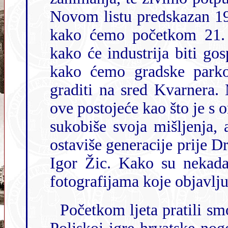
Novom listu predskazan 1906., 
kako ćemo početkom 21. s
kako će industrija biti gospodarskom perjanicom razvoja grada i
kako ćemo gradske parkove i trgove s tržnicom i kazalištem
graditi na sred Kvarnera. Mi, nažalost, ne uspijevamo u
ove postojeće kao što je s onim Pul Vele crik
sukobiše svoja mišljenja, a i 
ostaviše generacije prije Dr
Igor Žic. Kako su nekada 
fotografijama koje objavlj
Početkom ljeta pratili smo na Europskom prvenstvu u 