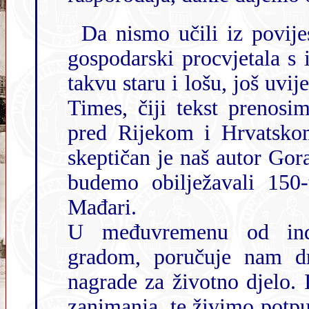
Da nismo učili iz povijesti, pokazuje i primjer Rijeke,
gospodarski procvjetala s izgradnjom pruge 1
takvu staru i lošu, još uvijek koristim
Times, čiji tekst prenosimo
pred Rijekom i Hrvatsko
skeptičan je naš autor Goran Moravček, u najboljem slučaju kada
budemo obilježavali 150-tu obljetnicu ove stare koju gradiše
Mađari.
U međuvremenu od indus
gradom, poručuje nam dr. Emanuel Hoško, dobitnik gradske
nagrade za životno djelo. I razvijamo uz
zanimanja, te živimo potpuno drug