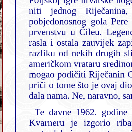
Poljskoj igre hrvatske nogometne reprezentacije u 
niti jednog Riječanina, i to
pobjedonosnog gola Pere
prvenstvu u Čileu. Lege
rasla i ostala zauvijek zapisana u riječkoj sportskoj povijesti, za
razliku od nekih drugih sličnih priča kao što je ona o najboljem
američkom vrataru sredinom prošlog stoljeća ka
mogao podičiti Riječanin Gino Gardas
priči o tome što je ovaj dio E
dala nama. Ne, naravno, sa
Te davne 1962. godine kada smo slavili 
Kvarneru je izgorio ribarski