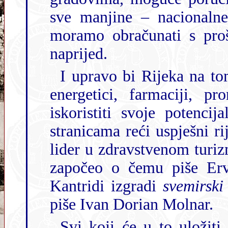
sve manjine ‒ nacionalne, ro
moramo obračunati s proš
naprijed.
I upravo bi Rijeka na tom putu trebala biti loko
energetici, farmaciji, prometu, k
iskoristiti svoje potencija
stranicama reći uspješni r
lider u zdravstvenom turi
započeo o čemu piše Ervin Dubrović. I u sportu kada se na
Kantridi izgradi
svemirski
piše Ivan Dorian Molnar.
Svi koji će u to uložiti svoje snage dobrodošli 