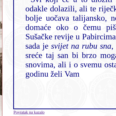
odakle dolazili, ali te riječke potencijale,
bolje uočava talijansko, norveško,
domaće oko o čemu piš
Sušačke revije u Pabircima vremena. Ostvarenje tih potencijala za
sada je
svijet na rubu sna
,
sreće taj san bi brzo mogao postati java. Ugodno čitanje o tim
snovima, ali i o svemu ostalome što nas okružuj
godinu želi Vam
Povratak na kazalo