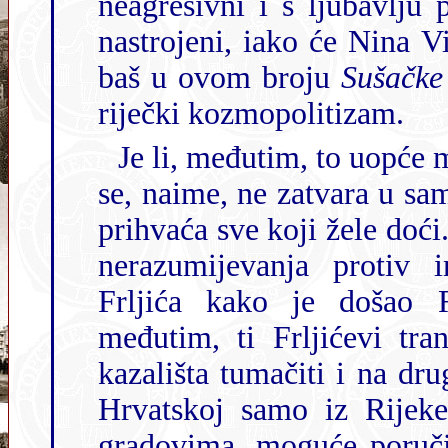
neagresivni i s ljubavlju prema s
nastrojeni, iako će Nina Violi
baš u ovom broju
Sušačke 
riječki kozmopolitizam.
Je li, međutim, to uopće moguće kada je Rijeka u 
se, naime, ne zatvara u samodovoljni svijet, ne
prihvaća sve koji žele doći. Iako će se i ovih
nerazumijevanja protiv intendanta
Frljića kako je došao R
međutim, ti Frljićevi tra
kazališta tumačiti i na drugačiji način. Možda je, naime, danas u
Hrvatskoj samo iz Rijeke, kada govorimo o većim hrvatskim
gradovima, moguće poručiti kako smo svi 