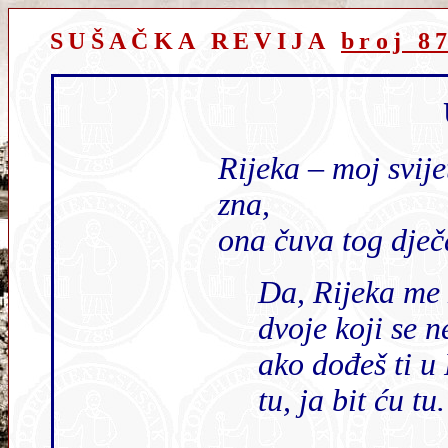
SUŠAČKA REVIJA
broj 8
Rijeka – moj svijet na rubu sna, ona pamti, ona
zna,
ona ču
Da, Rijeka me zna, ja poznajem nju,
dvoje koji se n
ako dođeš ti u Rijeku, znaj naći ćeš me
tu, ja bit ću tu.