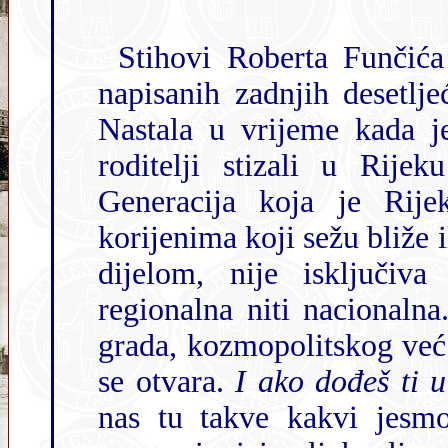
Stihovi Roberta Funčića jedne od najljepših ri
napisanih zadnjih desetljeća postala
Nastala u vrijeme kada je sa
roditelji stizali u Rije
Generacija koja je Rije
korijenima koji sežu bliže ili dalje i koja i zbog toga, barem većim
dijelom, nije isključiva i ne prebrojava krvna zrnca, niti
regionalna niti nacionalna. I koja je utkala svoje živote 
grada, kozmopolitskog već stoljećima, koji se
se otvara.
I ako dođeš ti u
nas tu takve kakvi jesmo. Pomalo