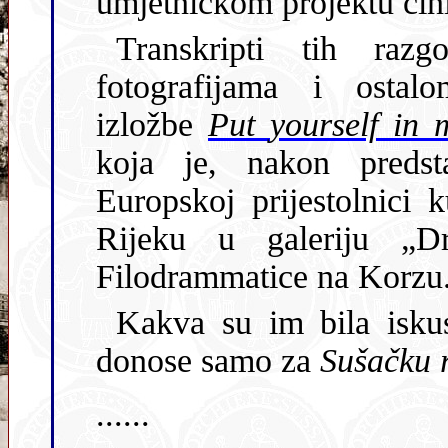
Transkripti tih razgovora, za
fotografijama i osta
izložbe
Put yourself i
koja je, nakon predstavlja
Europskoj prijestolnici 
Rijeku u galeriju „
Filodrammatice na Korzu
Kakva su im bila iskustva, Milijana Babić i 
donose samo za
Sušačku r
......