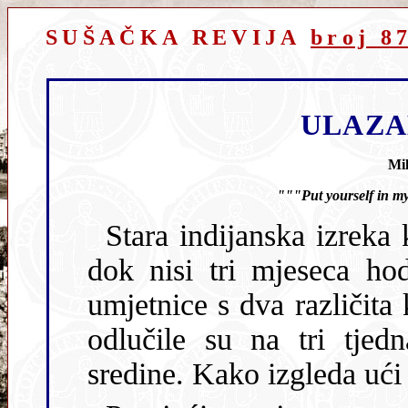
SUŠAČKA REVIJA
broj 8
ULAZA
Mil
"""Put yourself in my
Stara indijanska izreka kaže da 
dok nisi tri mjeseca h
umjetnice s dva različita
odlučile su na tri tjedna zamijeniti svoje životne i radne