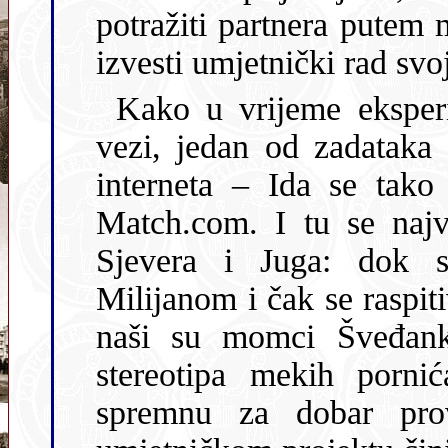
potražiti partnera putem mreža za upoznavanje na internetu te
Kako u vrijeme eksperimenta ni jedna o
vezi, jedan od zadataka bila je p
interneta – Ida se tako 
Match.com. I tu se najvi
Sjevera i Juga: dok su Šveđani uljudno razgovarali s
Milijanom i čak se raspitivali o njezinu umjetnič
naši su momci Šveđanku doži
stereotipa mekih porni
spremnu za dobar provod. I naravno, njezina priča o