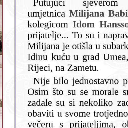
Putujući sjeverom Šv
umjetnica
Milijana Babi
kolegicom
Idom Hans
prijatelje... To su i napravile krajem kolovoza prošle godine –
Milijana je otišla u subarktičko područje na sjever
Idinu kuću u grad Umea, a Ida se 
Rijeci, na Zametu.
Nije bilo jednostavno prilagoditi se novoj 
Osim što su se morale snaći u 
zadale su si nekoliko za
obaviti u svome trotjedno
večeru s prijateljima, obaviti razgovor s psihoterapeutom,