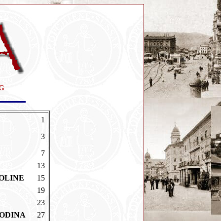
G
1
3
7
13
IOLINE
15
19
23
GODINA
27