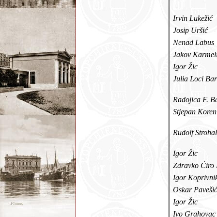
Irvin Lukežić
Josip Uršić
Nenad Labus
Jakov Karmel
Igor Žic
Julia Loci Ba
Radojica F. B
Stjepan Koren
Rudolf Strohal
Igor Žic
Zdravko Ćiro
Igor Koprivni
Oskar Paveši
Igor Žic
Ivo Grahovac 