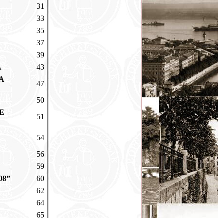
31
33
35
37
39
A
43
A
47
50
E
51
54
56
59
08”
60
62
64
65