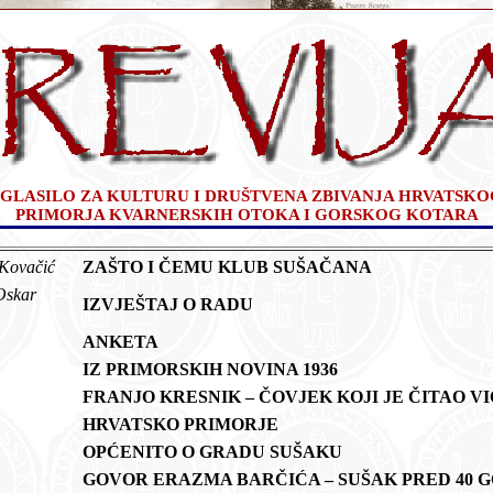
GLASILO ZA KULTURU I DRUŠTVENA ZBIVANJA HRVATSKO
PRIMORJA KVARNERSKIH OTOKA I GORSKOG KOTARA
 Kovačić
ZAŠTO I ČEMU KLUB SUŠAČANA
 Oskar
IZVJEŠTAJ O RADU
ANKETA
IZ PRIMORSKIH NOVINA 1936
FRANJO KRESNIK – ČOVJEK KOJI JE ČITAO V
HRVATSKO PRIMORJE
OPĆENITO O GRADU SUŠAKU
GOVOR ERAZMA BARČIĆA – SUŠAK PRED 40 