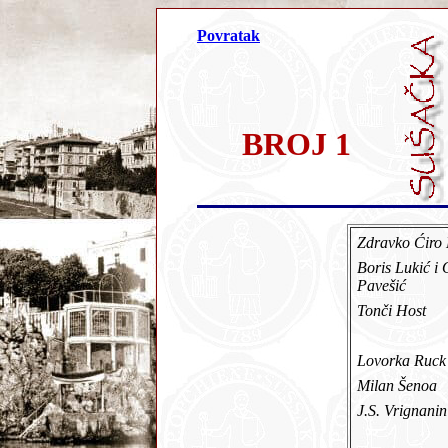
Povratak
BROJ 1
Zdravko Ćiro
Boris Lukić i
Pavešić
Tonči Host
Lovorka Ruck
Milan Šenoa
J.S. Vrignanin