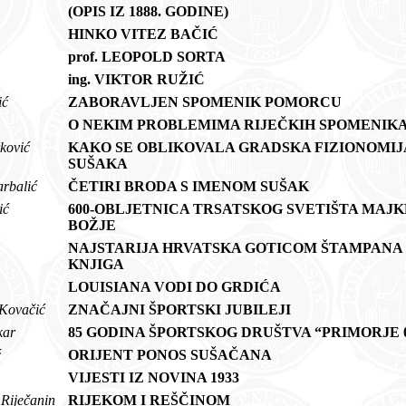
(OPIS IZ 1888. GODINE)
HINKO VITEZ BAČIĆ
prof. LEOPOLD SORTA
ing. VIKTOR RUŽIĆ
ić
ZABORAVLJEN SPOMENIK POMORCU
O NEKIM PROBLEMIMA RIJEČKIH SPOMENIK
rković
KAKO SE OBLIKOVALA GRADSKA FIZIONOMIJ
SUŠAKA
arbalić
ČETIRI BRODA S IMENOM SUŠAK
ić
600-OBLJETNICA TRSATSKOG SVETIŠTA MAJK
BOŽJE
NAJSTARIJA HRVATSKA GOTICOM ŠTAMPANA
KNJIGA
LOUISIANA VODI DO GRDIĆA
 Kovačić
ZNAČAJNI ŠPORTSKI JUBILEJI
kar
85 GODINA ŠPORTSKOG DRUŠTVA “PRIMORJE 
ć
ORIJENT PONOS SUŠAČANA
VIJESTI IZ NOVINA 1933
Riječanin
RIJEKOM I REŠČINOM