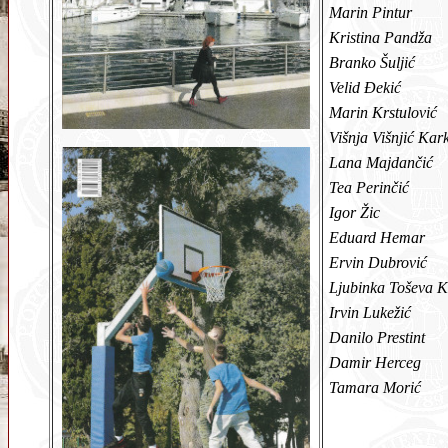
Marin Pintur
Kristina Pandža
Branko Šuljić
Velid Đekić
Marin Krstulović
Višnja Višnjić Kar
Lana Majdančić
Tea Perinčić
Igor Žic
Eduard Hemar
Ervin Dubrović
Ljubinka Toševa 
Irvin Lukežić
Danilo Prestint
Damir Herceg
Tamara Morić