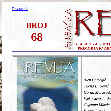
Povratak
BROJ
68
GLASILO ZA KULT
PRIMORJA KVAR
Alen Čemeljić
Jelena Butković
Goran Moravček
Vjekoslava Jurd
Cvjetana Miletić
Vlasta Juretić