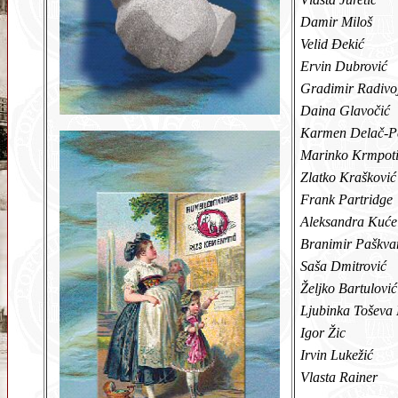
Damir Miloš
Velid Đekić
Ervin Dubrović
Gradimir Radivo
Daina Glavočić
Karmen Delač-Pe
Marinko Krmpot
Zlatko Krašković
Frank Partridge
Aleksandra Kućel 
Branimir Paškva
Saša Dmitrović
Željko Bartulović
Ljubinka Toševa
Igor Žic
Irvin Lukežić
Vlasta Rainer