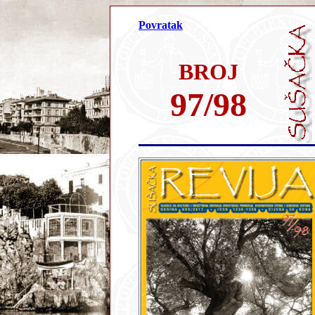
Povratak
BROJ
97/98