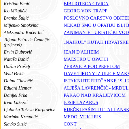
Kristian Benić
BIBLIOTECA CIVICA
Ico Mikuličić
GEORG VON TRAPP
Branko Šuljić
POSLOVNO CARSTVO OBITEL
Miljenko Smokvina
NEKAD SMO U OPATIJU IŠLI
Aleksandra Kućel-Ilić
ZANIMANJE TURISTIČKI VOD
Tajana Petrović Čemeljić
„NAJKUL” KUTAK HRVATSKE
(prijevod)
Ervin Dubrović
JEAN D'ALHEIM
Nataša Babić
MAESTRO U OPATIJI
Dušan Prašelj
ŽERAVICA POD PEPELOM
Velid Đekić
DAVE TIRONY IZ ULICE MA
Daina Glavočić
ISTAKNUTE RIJEČANKE 19. I 
Eduard Hemar
ALJEŠA LAVRENČIĆ - MRDUL
Danijel Frka
PAKAO NAD KRALJEVICOM
Irvin Lukežić
JOSIP LAZARUS
Ljubinka Toševa Karpowicz
RIJEČKI FAŠISTI U TALIJA
Marinko Krmpotić
MEDO, VUK I RIS
Slavko Suzić
CONT