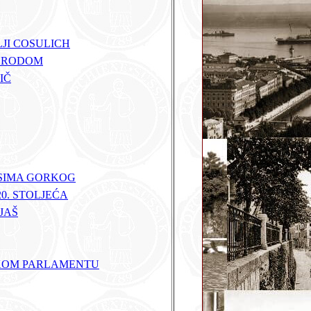
JI COSULICH
 BRODOM
IČ
KSIMA GORKOG
20. STOLJEĆA
JAŠ
NSKOM PARLAMENTU